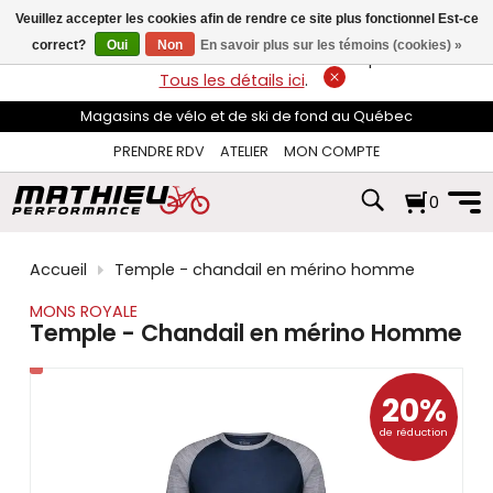
les
Veuillez accepter les cookies afin de rendre ce site plus fonctionnel Est-ce
flèches
haut
correct?
Oui
Non
En savoir plus sur les témoins (cookies) »
LIVRAISON GRATUITE
sur les commandes de plus de 74$*.
et
Tous les détails ici
.
bas
pour
Magasins de vélo et de ski de fond au Québec
sélectionner
le
PRENDRE RDV
ATELIER
MON COMPTE
résultat
disponible.
0
Appuyez
sur
Entrée
pour
Accueil
Temple - chandail en mérino homme
accéder
au
MONS ROYALE
résultat
Temple - Chandail en mérino Homme
de
recherche
sélectionné.
20%
Les
utilisateurs
de réduction
d'appareils
tactiles
peuvent