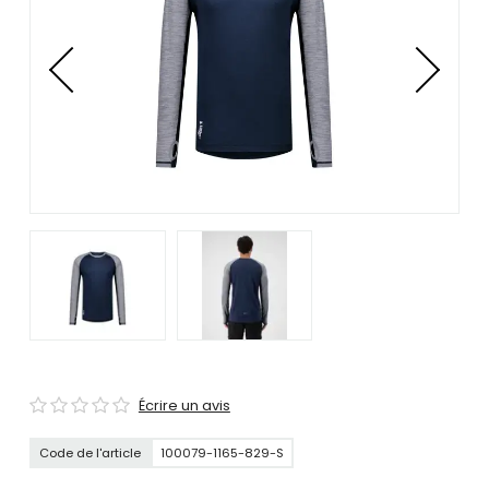
se
servir
de
gestes
tels
que
toucher
et
glisser.
Écrire un avis
Code de l'article
100079-1165-829-S