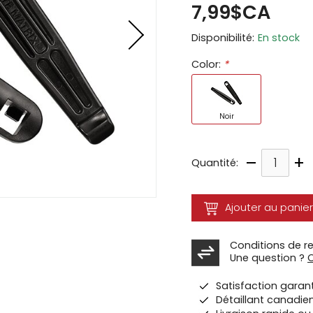
7,99$CA
ir
Disponibilité:
En stock
tes
Color:
*
e
cher
ser.
Noir
–
+
Quantité:
Ajouter au panier
Conditions de r
Une question ?
Satisfaction garan
Détaillant canadie