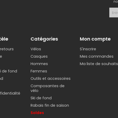
no
tèle
Catégories
Mon compte
 retours
Vélos
S'inscrire
e
Casques
Mes commandes
Hommes
Ma liste de souhait
ki de fond
Femmes
nd
Outils et accessoires
Composantes de
vélo
identialité
Ski de fond
Rabais fin de saison
Soldes