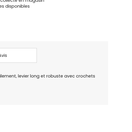
u collecte en magasin
es disponibles
Avis
ilement, levier long et robuste avec crochets