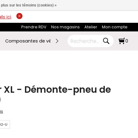
 plus sur les témoins (cookies) »
ls ici
.
Prendre RDV
Nos magasins
Atelier
Mon compte
Composantes de vélo
Ski de fond
RABAIS FIN DE SAI
0
r XL - Démonte-pneu de
)
is
02-U