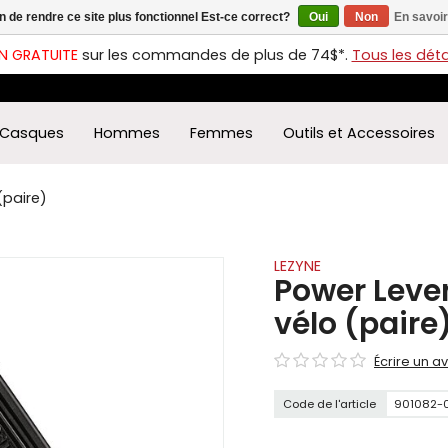
in de rendre ce site plus fonctionnel Est-ce correct?
Oui
Non
En savoir
ches
t
N GRATUITE
sur les commandes de plus de 74$*.
Tous les détai
s
r
ectionner
Casques
Hommes
Femmes
Outils et Accessoires
ultat
ponible.
uyez
(paire)
rée
r
éder
LEZYNE
Power Leve
ultat
vélo (paire
herche
ectionné.
Écrire un av
isateurs
ppareils
Code de l'article
901082-
iles
vent