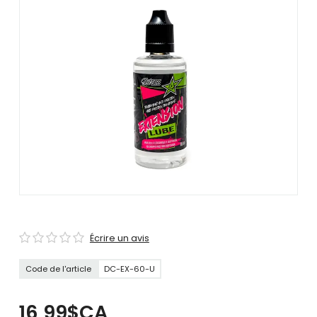
se
servir
de
gestes
tels
que
toucher
et
glisser.
Écrire un avis
Code de l'article
DC-EX-60-U
16,99$CA