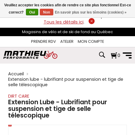
les
Veuillez accepter les cookies afin de rendre ce site plus fonctionnel Est-ce
flèches
haut
correct?
Oui
Non
En savoir plus sur les témoins (cookies) »
LIVRAISON GRATUITE
sur les commandes de plus de 74$*.
et
Tous les détails ici
.
bas
pour
Magasins de vélo et de ski de fond au Québec
sélectionner
le
PRENDRE RDV
ATELIER
MON COMPTE
résultat
disponible.
0
Appuyez
sur
Entrée
pour
Accueil
accéder
Extension lube - lubrifiant pour suspension et tige de
au
selle télescopique
résultat
de
DIRT CARE
recherche
Extension Lube - Lubrifiant pour
sélectionné.
suspension et tige de selle
Les
télescopique
utilisateurs
d'appareils
tactiles
peuvent