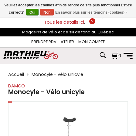
les
Veuillez accepter les cookies afin de rendre ce site plus fonctionnel Est-ce
flèches
haut
correct?
Oui
Non
En savoir plus sur les témoins (cookies) »
LIVRAISON GRATUITE
sur les commandes de plus de 74$*.
et
Tous les détails ici
.
bas
pour
Magasins de vélo et de ski de fond au Québec
sélectionner
le
PRENDRE RDV
ATELIER
MON COMPTE
résultat
disponible.
0
Appuyez
sur
Entrée
pour
Accueil
Monocyle - vélo unicyle
accéder
au
DAMCO
résultat
Monocyle - Vélo unicyle
de
recherche
sélectionné.
Les
utilisateurs
d'appareils
tactiles
peuvent