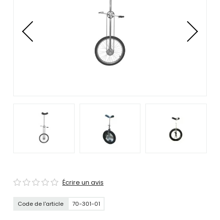
se
servir
de
gestes
tels
que
toucher
et
glisser.
Écrire un avis
Code de l'article
70-301-01