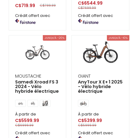
C$6544.99
C$719.99
C$799.99
C$7699.99
Crédit offert avec
Crédit offert avec
JUSQU'À -20%
JUSQU'À -10%
MOUSTACHE
GIANT
Samedi Xroad FS 3
AnyTour X E+ 1 2025
2024 - Vélo
- Vélo hybride
hybride électrique
électrique
À partir de
À partir de
C$5599.99
C$5399.99
C$6999.99
C$5999.99
Crédit offert avec
Crédit offert avec