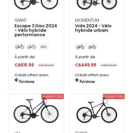
GIANT
MOMENTUM
Escape 3 Disc 2024
Vida 2024 - Vélo
- Vélo hybride
hybride urbain
performance
À partir de
À partir de
C$615.99
C$449.99
C$769.99
C$899.99
Crédit offert avec
Crédit offert avec
JUSQU'À -20%
JUSQU'À -15%