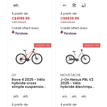
À partir de
À partir de
C$4199.99
C$6639.99
C$5499.99
C$8299.99
Crédit offert avec
Crédit offert avec
JUSQU'À -10%
JUSQU'À -15%
LIV
MOUSTACHE
Rove 4 2025 - Vélo
J-On Nexus PBL V2
hybride cross
2025 - Vélo
simple suspension
hybride électrique
Femme
double suspension
À partir de
À partir de