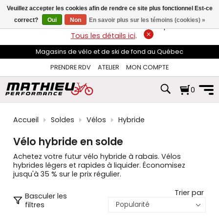
les
Veuillez accepter les cookies afin de rendre ce site plus fonctionnel Est-ce
flèches
haut
correct?
Oui
Non
En savoir plus sur les témoins (cookies) »
LIVRAISON GRATUITE
sur les commandes de plus de 74$*.
et
Tous les détails ici
.
bas
pour
Magasins de vélo et de ski de fond au Québec
sélectionner
le
PRENDRE RDV
ATELIER
MON COMPTE
résultat
disponible.
0
Appuyez
sur
Entrée
pour
Accueil
Soldes
Vélos
Hybride
accéder
au
Vélo hybride en solde
résultat
de
Achetez votre futur vélo hybride à rabais. Vélos
recherche
hybrides légers et rapides à liquider. Économisez
sélectionné.
jusqu'à 35 % sur le prix régulier.
Les
utilisateurs
Trier par
Basculer les
d'appareils
filtres
tactiles
peuvent