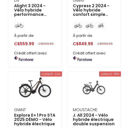
LIV
GIANT
Alight 3 2024 -
Cypress 2 2024 -
Vélo hybride
Vélo hybride
performance
confort simple
Femme
suspension
À partir de
À partir de
C$559.99
C$849.99
C$699.99
C$999.99
Crédit offert avec
Crédit offert avec
JUSQU'À -24%
JUSQU'À -20%
GIANT
MOUSTACHE
Explore E+ 1 Pro STA
J. All 2024 - Vélo
2025 DÉMO - Vélo
hybride électrique
hybride électrique
double suspension