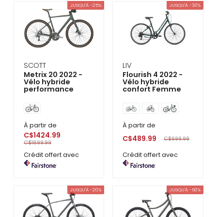
se
JUSQU'À -25%
JUSQU'À -30%
servir
de
gestes
tels
que
toucher
et
SCOTT
LIV
glisser.
Metrix 20 2022 -
Flourish 4 2022 -
Vélo hybride
Vélo hybride
performance
confort Femme
À partir de
À partir de
C$1424.99
C$489.99
C$699.99
C$1899.99
Crédit offert avec
Crédit offert avec
JUSQU'À -20%
JUSQU'À -50%