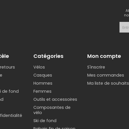
A
no
tèle
Catégories
Mon compte
 retours
Vélos
S'inscrire
e
Casques
Mes commandes
Hommes
Ma liste de souhait
ki de fond
Femmes
nd
Outils et accessoires
Composantes de
vélo
identialité
Ski de fond
Rabais fin de saison