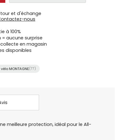
etour et d'échange
Contactez-nous
tie à 100%
n = aucune surprise
u collecte en magasin
es disponibles
 vélo MONTAGNE
(77)
Avis
meilleure protection, idéal pour le All-