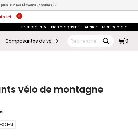
 plus sur les témoins (cookies) »
ls ici
.
Prendre RDV
Nos magasins
Atelier
Mon compte
Composantes de vélo
Ski de fond
RABAIS FIN DE SAI
0
ants vélo de montagne
is
7-001-M