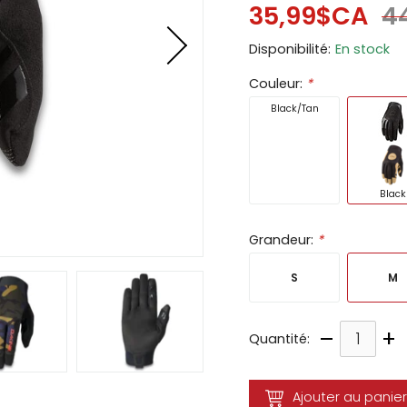
35,99$CA
4
ir
Disponibilité:
En stock
tes
Couleur:
*
e
cher
Black/Tan
ser.
Black
Grandeur:
*
S
M
–
+
Quantité:
Ajouter au panier