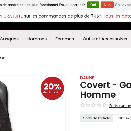
in de rendre ce site plus fonctionnel Est-ce correct?
Oui
Non
En savoir
ches
t
N GRATUITE
sur les commandes de plus de 74$*.
Tous les détai
s
r
ectionner
Casques
Hommes
Femmes
Outils et Accessoires
ultat
ponible.
uyez
mme
rée
r
éder
DAKINE
Covert - G
20%
ultat
Homme
de réduction
herche
ectionné.
Écrire un av
isateurs
ppareils
Code de l'article
1000347
iles
vent