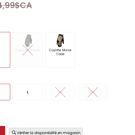
4,99$CA
Cascade Camo
Coyotte Morse
Code
L
XL
XXL
Vérifier la disponibilité en magasin