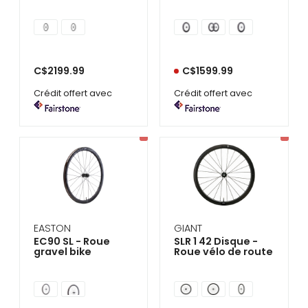
C$2199.99
C$1599.99
Crédit offert avec
Crédit offert avec
EASTON
GIANT
EC90 SL - Roue
SLR 1 42 Disque -
gravel bike
Roue vélo de route