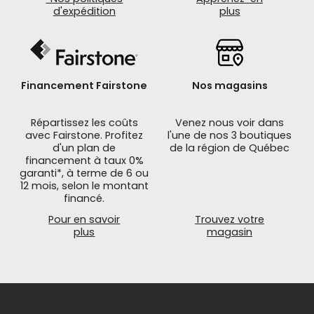
du détail est gage de qualité.
d'expédition
plus
Aluminium ou carbone, freins sur jante ou disque,
Shimano, Sram, Campagnolo, les exigences sur les
plaquettes de frein sont toujours différentes,
l'objectif est le même: ralentir rapidement ou
Financement Fairstone
Nos magasins
s'arrêter quand c'est nécessaire. Peu importe où
et à quelle vitesse vous allez, les produits de
Répartissez les coûts
Venez nous voir dans
SWISSSTOP
assurent des performances
avec Fairstone. Profitez
l'une de nos 3 boutiques
optimales dans les conditions les plus extrêmes.
d'un plan de
de la région de Québec
financement à taux 0%
garanti*, à terme de 6 ou
Parmi nos
pièces de vélo
, Mathieu Performance
12 mois, selon le montant
vous propose des
patins de frein et des
financé.
plaquettes
de remplacement pour votre
Pour en savoir
Trouvez votre
bicyclette.
plus
magasin