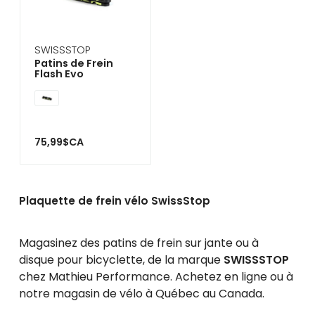
se
servir
de
gestes
SWISSSTOP
tels
Patins de Frein
que
Flash Evo
toucher
et
glisser.
75,99$CA
Plaquette de frein vélo SwissStop
Magasinez des patins de frein sur jante ou à
disque pour bicyclette, de la marque
SWISSSTOP
chez Mathieu Performance. Achetez en ligne ou à
notre magasin de vélo à Québec au Canada.