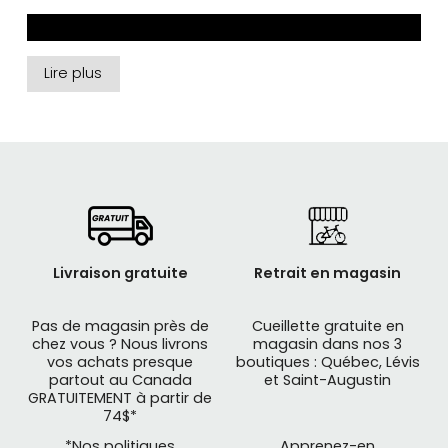
Lire plus
Livraison gratuite
Retrait en magasin
Pas de magasin près de
Cueillette gratuite en
chez vous ? Nous livrons
magasin dans nos 3
vos achats presque
boutiques : Québec, Lévis
Fondée en 1935,
SWISSSTOP
est le leader mondial
partout au Canada
et Saint-Augustin
GRATUITEMENT à partir de
dans la production de patins de freins dans
74$*
l’industrie du vélo. Basée en Suisse, leur obsession
*Nos politiques
Apprenez-en