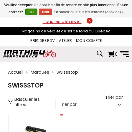
les
Veuillez accepter les cookies afin de rendre ce site plus fonctionnel Est-ce
flèches
haut
correct?
Oui
Non
En savoir plus sur les témoins (cookies) »
LIVRAISON GRATUITE
sur les commandes de plus de 74$*.
et
Tous les détails ici
.
bas
pour
Magasins de vélo et de ski de fond au Québec
sélectionner
le
PRENDRE RDV
ATELIER
MON COMPTE
résultat
disponible.
0
Appuyez
sur
Entrée
pour
Accueil
Marques
Swissstop
accéder
au
SWISSSTOP
résultat
de
recherche
Trier par
Basculer les
sélectionné.
filtres
Les
utilisateurs
d'appareils
tactiles
peuvent