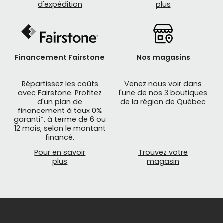
d'expédition
plus
SALSA produit ces accessoires vélo, tels que
porte-bagages, sacoches bikepacking, ainsi que
des vêtements de sa marque de commerce.
Financement Fairstone
Nos magasins
Mathieu Performance
vous propose un vaste
choix de
vélos
de route, de montagne, hybride,
Répartissez les coûts
Venez nous voir dans
fat bike, bmx et de vélos électriques, pour
avec Fairstone. Profitez
l'une de nos 3 boutiques
hommes, femmes et enfants, disponibles en ligne
d'un plan de
de la région de Québec
et dans notre
salle de montre
en magasin à
financement à taux 0%
garanti*, à terme de 6 ou
Québec
.
12 mois, selon le montant
financé.
Découvrez notre gamme d'
accessoires
Pour en savoir
Trouvez votre
cyclismes
pour maximiser votre plaisir à rouler.
plus
magasin