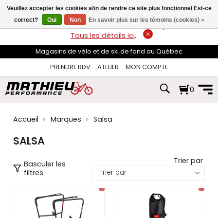
les
Veuillez accepter les cookies afin de rendre ce site plus fonctionnel Est-ce
flèches
haut
correct?
Oui
Non
En savoir plus sur les témoins (cookies) »
LIVRAISON GRATUITE
sur les commandes de plus de 74$*.
et
Tous les détails ici
.
bas
pour
Magasins de vélo et de ski de fond au Québec
sélectionner
le
PRENDRE RDV
ATELIER
MON COMPTE
résultat
disponible.
0
Appuyez
sur
Entrée
pour
Accueil
Marques
Salsa
accéder
au
SALSA
résultat
de
recherche
Trier par
Basculer les
sélectionné.
filtres
Les
utilisateurs
d'appareils
tactiles
peuvent