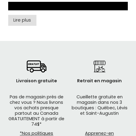
Lire plus
Livraison gratuite
Retrait en magasin
Pas de magasin près de
Cueillette gratuite en
chez vous ? Nous livrons
magasin dans nos 3
vos achats presque
boutiques : Québec, Lévis
SALSA Cycles
est un fabricant de vélo américain
partout au Canada
et Saint-Augustin
GRATUITEMENT à partir de
qui conçoit des vélos pour le cycliste de type
74$*
cyclotourisme, de montagne, de sentiers de
*Nos politiques
Apprenez-en
gravier et des fat bike.