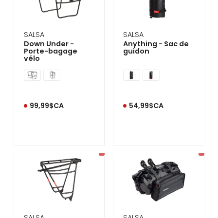
se
servir
de
gestes
SALSA
SALSA
tels
Down Under -
Anything - Sac de
que
Porte-bagage
guidon
toucher
vélo
et
glisser.
99,99$CA
54,99$CA
SALSA
SALSA