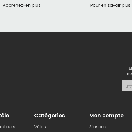
Apprenez-en plus
Pour en savoir plus
rement là où Bell excelle. Si vous roulez en sentier au Qu
 de vélo de montagne Bell
est un choix logique.
mande :
ques ouverts pour le trail et les longues sorties
ques convertibles ou intégraux pour l’enduro et les des
in et récréatif
A
no
éplacements quotidiens ou les sorties tranquilles, Bell off
à ajuster.
t débutants
se d’excellents modèles pour enfants avec une protection 
tèle
Catégories
Mon compte
 en toute sécurité.
 retours
Vélos
S'inscrire