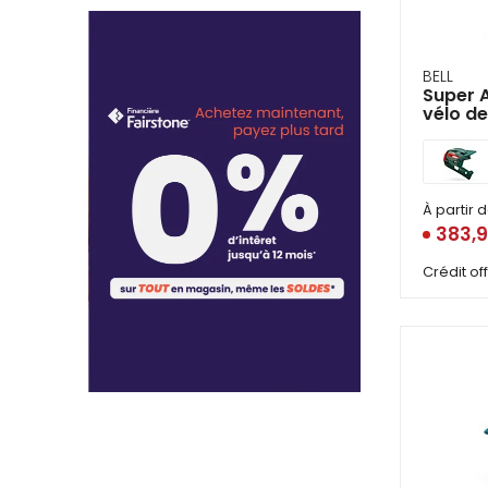
se
serv
de
ges
BELL
tels
Super A
qu
vélo de
tou
et
glis
À partir 
383,
Crédit o