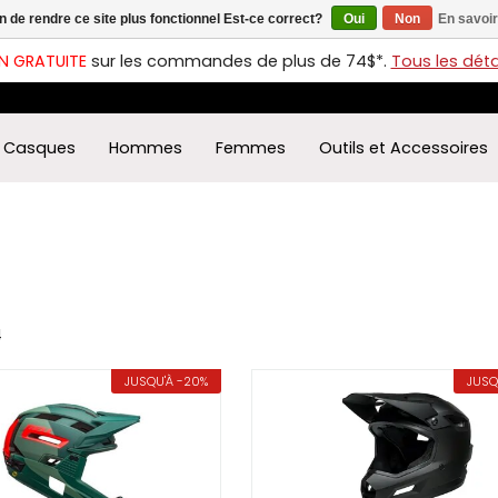
in de rendre ce site plus fonctionnel Est-ce correct?
Oui
Non
En savoir
ches
t
N GRATUITE
sur les commandes de plus de 74$*.
Tous les détai
s
r
ectionner
Casques
Hommes
Femmes
Outils et Accessoires
ultat
ponible.
uyez
rée
r
éder
ultat
4
herche
JUSQU'À -20%
JUSQ
ectionné.
isateurs
ppareils
iles
vent