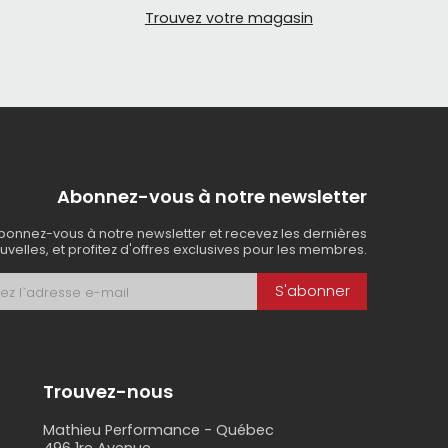
Trouvez votre magasin
ébec, avec racines, roches et descentes rapides,
centes engagées
Abonnez-vous à notre newsletter
bonnez-vous à notre newsletter et recevez les dernières
uvelles, et profitez d'offres exclusives pour les membres.
re aussi des casques confortables, bien ventilés
S'abonner
adaptée et un fit rassurant. Idéal pour initier
Trouvez-nous
Mathieu Performance - Québec