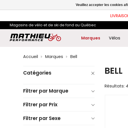
les
Veuillez accepter les cookies af
flè
hau
LIVRAISO
et
ba
Magasins de vélo et de ski de fond au Québec
pou
sél
le
Marques
Vélos
rés
dis
App
Accueil
Marques
Bell
sur
Ent
BELL
pou
Catégories
acc
au
rés
Résultats: 
de
Filtrer par Marque
rec
sél
Filtrer par Prix
Les
util
d'a
Filtrer par Sexe
tact
peu