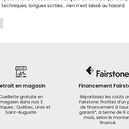
techniques, longues sorties… rien n’est laissé au hasard.
ue légendaire dans le monde du vélo
t plus de 60 ans d’innovation en protection. Leur approche
és et surtout sécuritaires, peu importe votre discipline.
ent à plusieurs marques qui misent uniquement sur le loo
tests terrain et de technologies concrètes comme le MIP
ls).
herchez un
casque de vélo de montagne Bell
, vous allez 
etrait en magasin
Financement Fairst
ntilation efficace et conception robuste.
Cueillette gratuite en
Répartissez les coûts 
magasin dans nos 3
Fairstone. Profitez d'un 
tiques : Québec, Lévis et
de financement à taux
es Bell : pour qui et pour quel usage ?
Saint-Augustin
garanti*, à terme de 6 o
mois, selon le monta
financé.
montagne (trail, enduro, all-mountain)