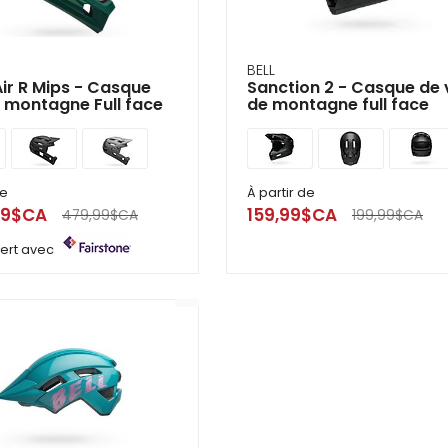
ir
tes
BELL
ir R Mips - Casque
Sanction 2 - Casque de 
e
 montagne Full face
de montagne full face
cher
ser.
de
À partir de
99$CA
159,99$CA
479,99$CA
199,99$CA
ffert avec