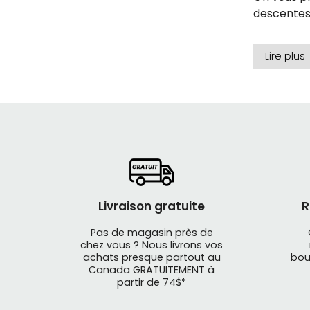
descentes 
Une marq
Lire plus
Bell, c’es
bien ventil
Contrairem
autour de 
rotationne
Si vous c
Livraison gratuite
R
précis, ve
Pas de magasin près de
chez vous ? Nous livrons vos
achats presque partout au
bou
Les casqu
Canada GRATUITEMENT à
partir de 74$*
Vélo de 