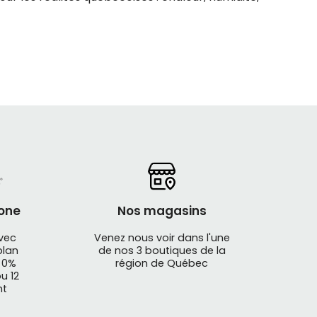
 est simple : offrir des casques performants,
k ou le prix, Bell développe ses casques
S (protection contre les impacts
rapidement voir la différence : ajustement
one
Nos magasins
avec
Venez nous voir dans l'une
plan
de nos 3 boutiques de la
 0%
région de Québec
u 12
nt