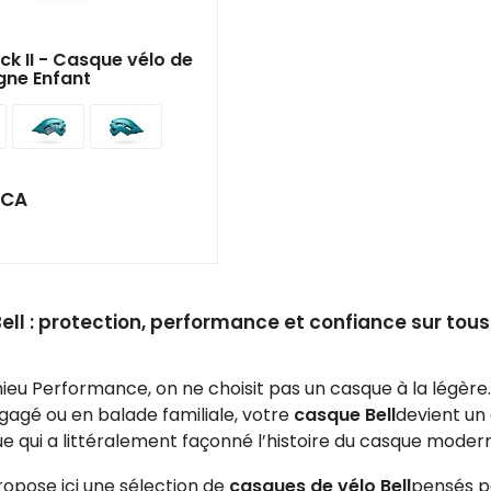
ck II - Casque vélo de
ne Enfant
$CA
ll : protection, performance et confiance sur tous 
eu Performance, on ne choisit pas un casque à la légère. 
agé ou en balade familiale, votre
casque Bell
devient un 
 qui a littéralement façonné l’histoire du casque moderne
opose ici une sélection de
casques de vélo Bell
pensés po