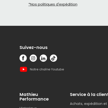
*Nos politiques d'expédition
C’est clai
un
casque
On recom
Cas
Cas
Suivez-nous
Vélo urba
Pour les d
et faciles 
Notre chaîne Youtube
Junior e
Bell propo
Mathieu
Service à la clien
les jeunes
Performance
Achats, expédition et