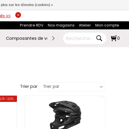
 plus sur les témoins (cookies) »
ls ici
.
Prendre RDV
Nos magasins
Atelier
Mon compte
Composantes de vélo
Ski de fond
RABAIS FIN DE SA
0
Trier par
U'À -20%