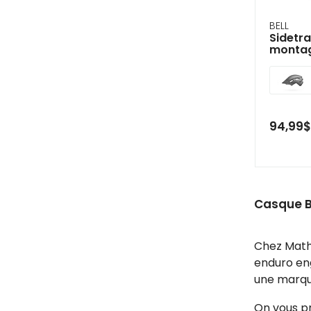
BELL
Sidetra
montag
94,99
Casque Be
Chez Mathi
enduro eng
une marque
On vous pr